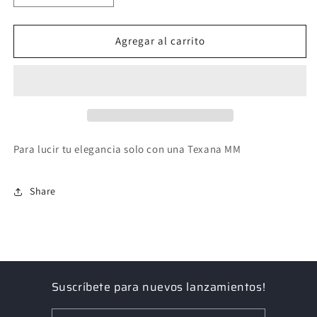
cantidad
cantidad
para
para
Texana
Texana
Agregar al carrito
Mint
Mint
MM
MM
Para lucir tu elegancia solo con una Texana MM
Share
Suscríbete para nuevos lanzamientos!