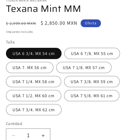
multimedia
TIENDA MARIA MALIBRAN
Texana Mint MM
1
en
una
ventana
Precio
Precio
$ 2,850.00 MXN
$ 2,999.00 MXN
Oferta
modal
habitual
de
Impuesto incluido.
oferta
Talla
USA 6 3/4. MX 54 cm
USA 6 7/8. MX 55 cm
USA 7. MX 56 cm
USA 7 1/8. MX 57 cm
USA 7 1/4. MX 58 cm
USA 7 3/8. MX 59 cm
USA 7 1/2. MX 60 cm
USA 7 5/8. MX 61 cm
USA 7 3/4. MX 62 cm
Cantidad
Reducir
Aumentar